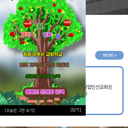
교회소식
공지사항
실업인선교회 신년축복성회
일시 : 1월 26일(주일) 오후1시 장소 : 실업인선교회성
전(비전센터2층) 말씀 : 이장균 담임목사
m o r e
[닫기]
[오늘은 그만 보기]