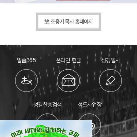
故
조용기 목사 홈페이지
말씀365
온라인 헌금
성경필사
성경찬송검색
성도사업장