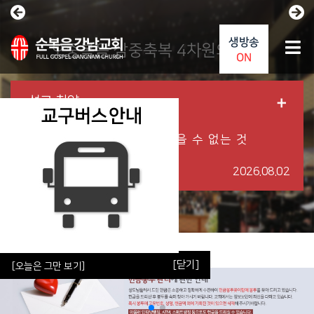
생방송
오중복음 삼중축복 4차원의 영성
ON
설교·찬양
<주일 3부 예배> 막을 수 없는 것
2026.08.02
[닫기]
[닫기]
[오늘은 그만 보기]
[오늘은 그만 보기]