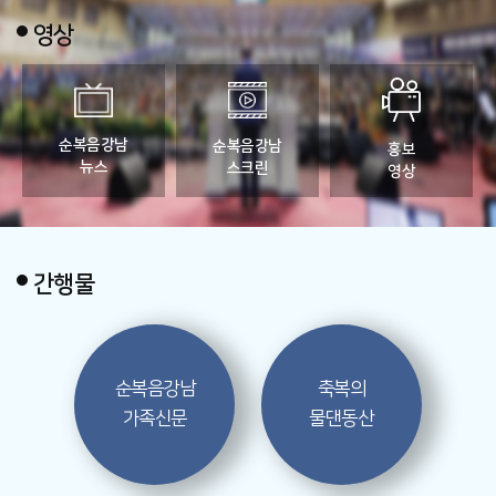
영상
순복음강남
순복음강남
홍보
뉴스
스크린
영상
간행물
순복음강남
축복의
가족신문
물댄동산